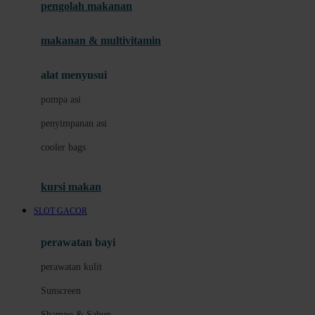
pengolah makanan
Joolz
Jujube
makanan & multivitamin
K
alat menyusui
Kiddycuts
pompa asi
Kumon
penyimpanan asi
L
cooler bags
Leapfrog
kursi makan
Leclerc
SLOT GACOR
Lee Vierra
Lillebaby
perawatan bayi
Little Bird Told Me
perawatan kulit
Little Miss Janis
Sunscreen
London Taxi
Shampo & Sabun