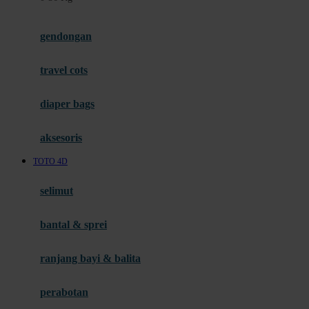
Fisher Price
Flipper
gendongan
Friends Of Sally
travel cots
G
diaper bags
Gb
Geko
aksesoris
Graco
TOTO 4D
Gund
selimut
H
bantal & sprei
Habbie
Haenim
ranjang bayi & balita
Happy Horse
perabotan
Happy Tummy