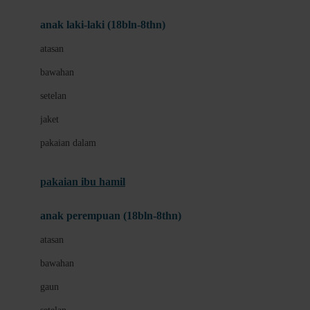
Bumkins
anak laki-laki (18bln-8thn)
C
atasan
Cetaphil
bawahan
Chicco
setelan
Childlife
jaket
Clevamama
pakaian dalam
Cocolatte
Cottonseeds
pakaian ibu hamil
Cozy N Safe
anak perempuan (18bln-8thn)
Crane
atasan
Cybex
bawahan
D
gaun
Dae Organics