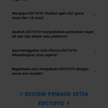
EDCTOTO dikenal sebagai Link Efarma yang memberikan
Mengapa EDCTOTO disebut agen slot gacor
▼
akses menuju situs toto togel 4D serta berbagai pilihan
resmi No.1 di Asia?
permainan slot gacor. Platform ini menghadirkan navigasi
yang mudah, performa stabil, dan pembaruan layanan
EDCTOTO banyak dipilih karena menghadirkan koleksi
agar pengguna dapat menikmati pengalaman bermain
Apakah EDCTOTO menyediakan permainan togel
▼
permainan dari berbagai provider populer, sistem yang
yang lebih nyaman.
4D dan slot dalam satu platform?
responsif, proses transaksi cepat, serta layanan pelanggan
yang siap membantu. Kombinasi tersebut menjadikan
Ya, EDCTOTO menyediakan akses ke permainan toto togel
EDCTOTO sebagai salah satu referensi utama bagi pencari
Apa keunggulan Link Efarma EDCTOTO
▼
4D sekaligus beragam game slot online dalam satu
situs slot dan togel online.
dibandingkan situs sejenis?
platform. Pengguna dapat memilih berbagai jenis
permainan sesuai preferensi tanpa harus berpindah ke
Keunggulan EDCTOTO meliputi akses yang cepat, tampilan
situs lain.
Bagaimana cara mengakses EDCTOTO dengan
▼
yang ramah pengguna, pilihan permainan yang lengkap,
aman dan mudah?
sistem keamanan yang terus diperbarui, serta dukungan
layanan pelanggan yang aktif sehingga memberikan
Pengguna cukup menggunakan link resmi EDCTOTO yang
pengalaman bermain yang lebih optimal.
selalu diperbarui untuk memperoleh akses yang stabil.
⚡️ REVIEW PEMAIN SETIA
Pastikan selalu mengunjungi tautan resmi agar dapat
menikmati seluruh layanan toto togel 4D dan slot gacor
EDCTOTO ⚡️
dengan pengalaman yang lebih aman dan lancar.