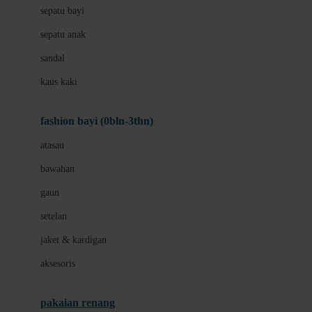
Bio Oil
sepatu bayi
Biolane
sepatu anak
Bite Fighters
sandal
Bizzi Growin
kaus kaki
Blackmores
fashion bayi (0bln-3thn)
Blooming Marvellous
atasan
Bonnels
bawahan
Bravado
gaun
Bruder
setelan
Brush Baby
jaket & kardigan
Buds Organics
aksesoris
Bugaboo
Buggygear
pakaian renang