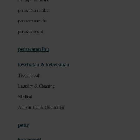
Love To Dream
perawatan rambut
perawatan mulut
M
perawatan diri
Magformers
Mama's Choice
perawatan ibu
Mamas&Papas
kesehatan & kebersihan
Mamaway
Tissue basah
Maxi Cosi
Laundry & Cleaning
Megabloks
Medical
Micro
Air Purifier & Humidifier
MiDeer
Mimi & Lula
potty
Mini Monkey
Moby