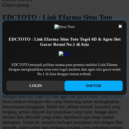
store pickup
QV Baby
EDCTOTO : Link Efarma Situs Toto
R
Togel 4D & Agen Slot Gacor Resmi No.1
✖
di Asia
Real Shades
EDCTOTO : Link Efarma Situs Toto Togel 4D & Agen Slot
Red Castle
Gacor Resmi No.1 di Asia
EDCTOTO
dikenal sebagai link Efarma yang menghadirkan akses
praktis menuju situs toto togel 4D dan beragam permainan slot
Ribbon Madness
online dalam satu platform. Dengan tampilan yang responsif, proses
registrasi yang mudah, serta dukungan layanan pelanggan selama 24
EDCTOTO menjadi pilihan utama para pemain melalui Link Efarma
S
jam, EDCTOTO menjadi salah satu pilihan yang banyak dicari oleh
dengan menghadirkan situs toto togel modern dan agen slot gacor resmi
pengguna di Asia. Platform ini juga menawarkan berbagai pilihan
No.1 di Asia dengan sistem terbaik.
permainan dari provider populer, sehingga setiap pemain dapat
Sebamed
menikmati pengalaman bermain yang nyaman, stabil, dan didukung
LOGIN
DAFTAR
Silver Cross
sistem keamanan modern untuk menjaga setiap aktivitas akun.
Simply Idea
Sebagai situs toto togel 4D dan agen slot gacor resmi, EDCTOTO
menyediakan beragam fitur yang dirancang untuk meningkatkan
Skip Hop
kenyamanan pengguna. Mulai dari pilihan metode transaksi yang
lengkap, proses deposit dan penarikan yang cepat, hingga akses
Spectra
melalui link alternatif yang selalu diperbarui agar tetap mudah
dijangkau. Selain itu, tersedia berbagai permainan slot dengan fitur
Squishmallows
menarik, togel online dari berbagai pasaran, serta informasi terbaru