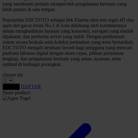
yang membantu pemain memperoleh pengalaman bermain yang
Starbooks
lebih praktis di satu tempat.
Stick-O
Popularitas EDCTOTO sebagai link Efarma situs toto togel 4D dan
agen slot gacor resmi No.1 di Asia didukung oleh komitmennya
Stokke
dalam menghadirkan layanan yang konsisten, navigasi yang mudah
dipahami, dan performa server yang stabil. Dengan pembaruan
Sudocrem
sistem secara berkala serta koleksi permainan yang terus bertambah,
EDCTOTO menjadi destinasi favorit bagi pengguna yang mencari
Sumimo
platform hiburan digital dengan akses cepat, pilihan permainan
lengkap, dan pengalaman bermain yang aman, nyaman, serta
Sunnylife
optimal di berbagai perangkat.
Sun-Staches
choose qty
Swimava
DAFTAR
LOGIN
Share product:
T
Tommee Tippee
Trunki
Tutti Bambini
Twistshake