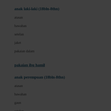
Bumkins
anak laki-laki (18bln-8thn)
C
atasan
Cetaphil
bawahan
Chicco
setelan
Childlife
jaket
Clevamama
pakaian dalam
Cocolatte
Cottonseeds
pakaian ibu hamil
Cozy N Safe
anak perempuan (18bln-8thn)
Crane
atasan
Cybex
bawahan
D
gaun
Dae Organics