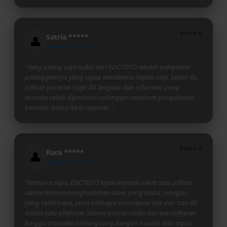
⭐⭐⭐⭐⭐
Satria *****
👤
Member Toto Slot
"Yang paling saya sukai dari EDCTOTO adalah pelayanan
pelanggannya yang sigap membantu kapan saja. Selain itu,
pilihan pasaran togel 4D lengkap dan informasi yang
tersedia selalu diperbarui sehingga membuat pengalaman
bermain terasa lebih nyaman."
⭐⭐⭐⭐⭐
Rara *****
👤
Member Slot Gacor
"Menurut saya, EDCTOTO layak menjadi salah satu pilihan
utama karena menghadirkan akses yang stabil, navigasi
yang sederhana, serta berbagai permainan slot dan toto 4D
dalam satu platform. Semua proses mulai dari pendaftaran
hingga transaksi berlangsung dengan mudah dan cepat."