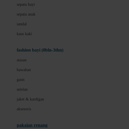
Bio Oil
sepatu bayi
Biolane
sepatu anak
Bite Fighters
sandal
Bizzi Growin
kaus kaki
Blackmores
fashion bayi (0bln-3thn)
Blooming Marvellous
atasan
Bonnels
bawahan
Bravado
gaun
Bruder
setelan
Brush Baby
jaket & kardigan
Buds Organics
aksesoris
Bugaboo
Buggygear
pakaian renang