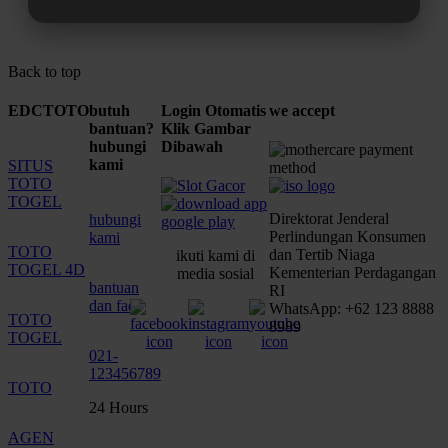
Back to top
EDCTOTO
butuh
Login Otomatis
we accept
bantuan?
Klik Gambar
hubungi
Dibawah
kami
SITUS
TOTO
TOGEL
Direktorat Jenderal
hubungi
Perlindungan Konsumen
kami
TOTO
dan Tertib Niaga
ikuti kami di
TOGEL 4D
Kementerian Perdagangan
media sosial
bantuan
RI
dan faq
WhatsApp: +62 123 8888
TOTO
8989
TOGEL
021-
123456789
TOTO
24 Hours
AGEN