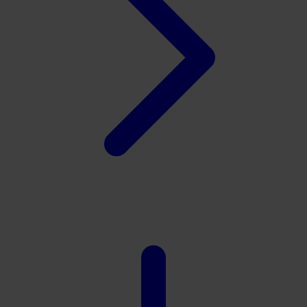
Xootz
Y
Yamatoya
Z
Zaxy
Zoggs
0-9
4Moms
59S