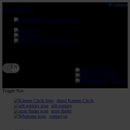
🎉 Selamat Datang 
lewati ke Konten
download apps
download app from:
gift registry
Bahasa
ID
LOGIN
DAFTAR
Contact 
Toggle Nav
about Kanmo Circle
gift registry
store finder
contact us