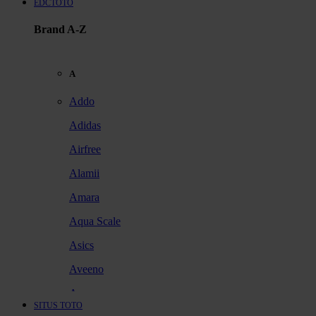
EDCTOTO
Brand A-Z
A
Addo
Adidas
Airfree
Alamii
Amara
Aqua Scale
Asics
Aveeno
Awan
SITUS TOTO