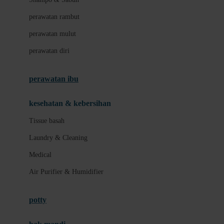
Love To Dream
perawatan rambut
perawatan mulut
M
perawatan diri
Magformers
Mama's Choice
perawatan ibu
Mamas&Papas
kesehatan & kebersihan
Mamaway
Tissue basah
Maxi Cosi
Laundry & Cleaning
Megabloks
Medical
Micro
Air Purifier & Humidifier
MiDeer
Mimi & Lula
potty
Mini Monkey
Moby