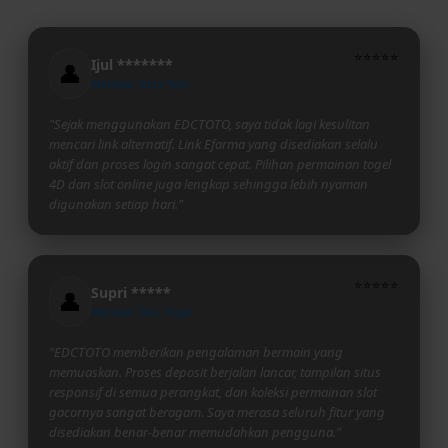
⭐⭐⭐⭐⭐
Ijul *******
👤
Member Situs Toto
"Sejak menggunakan EDCTOTO, saya tidak lagi kesulitan
mencari link alternatif. Link Efarma yang disediakan selalu
aktif dan proses login sangat cepat. Pilihan permainan togel
4D dan slot online juga lengkap sehingga lebih nyaman
digunakan setiap hari."
⭐⭐⭐⭐⭐
Supri *****
👤
Member Toto Togel
"EDCTOTO memberikan pengalaman bermain yang
memuaskan. Proses deposit berjalan lancar, tampilan situs
responsif di semua perangkat, dan koleksi permainan slot
gacornya sangat beragam. Saya merasa seluruh fitur yang
disediakan benar-benar memudahkan pengguna."