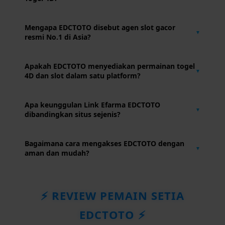
EDCTOTO dikenal sebagai Link Efarma yang memberikan
Mengapa EDCTOTO disebut agen slot gacor
▼
akses menuju situs toto togel 4D serta berbagai pilihan
resmi No.1 di Asia?
permainan slot gacor. Platform ini menghadirkan navigasi
yang mudah, performa stabil, dan pembaruan layanan
EDCTOTO banyak dipilih karena menghadirkan koleksi
agar pengguna dapat menikmati pengalaman bermain
Apakah EDCTOTO menyediakan permainan togel
▼
permainan dari berbagai provider populer, sistem yang
yang lebih nyaman.
4D dan slot dalam satu platform?
responsif, proses transaksi cepat, serta layanan pelanggan
yang siap membantu. Kombinasi tersebut menjadikan
Ya, EDCTOTO menyediakan akses ke permainan toto togel
EDCTOTO sebagai salah satu referensi utama bagi pencari
Apa keunggulan Link Efarma EDCTOTO
▼
4D sekaligus beragam game slot online dalam satu
situs slot dan togel online.
dibandingkan situs sejenis?
platform. Pengguna dapat memilih berbagai jenis
permainan sesuai preferensi tanpa harus berpindah ke
Keunggulan EDCTOTO meliputi akses yang cepat, tampilan
situs lain.
Bagaimana cara mengakses EDCTOTO dengan
▼
yang ramah pengguna, pilihan permainan yang lengkap,
aman dan mudah?
sistem keamanan yang terus diperbarui, serta dukungan
layanan pelanggan yang aktif sehingga memberikan
Pengguna cukup menggunakan link resmi EDCTOTO yang
pengalaman bermain yang lebih optimal.
selalu diperbarui untuk memperoleh akses yang stabil.
⚡️ REVIEW PEMAIN SETIA
Pastikan selalu mengunjungi tautan resmi agar dapat
menikmati seluruh layanan toto togel 4D dan slot gacor
EDCTOTO ⚡️
dengan pengalaman yang lebih aman dan lancar.