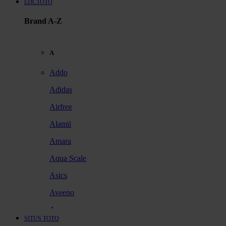
EDCTOTO
Brand A-Z
A
Addo
Adidas
Airfree
Alamii
Amara
Aqua Scale
Asics
Aveeno
Awan
SITUS TOTO