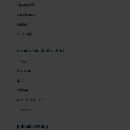
Bio Oil
sepatu bayi
Biolane
sepatu anak
Bite Fighters
sandal
Bizzi Growin
kaus kaki
Blackmores
fashion bayi (0bln-3thn)
Blooming Marvellous
atasan
Bonnels
bawahan
Bravado
gaun
Bruder
setelan
Brush Baby
jaket & kardigan
Buds Organics
aksesoris
Bugaboo
Buggygear
pakaian renang