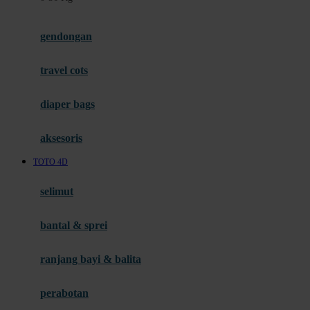
Fisher Price
Flipper
gendongan
Friends Of Sally
travel cots
G
diaper bags
Gb
Geko
aksesoris
Graco
TOTO 4D
Gund
selimut
H
bantal & sprei
Habbie
Haenim
ranjang bayi & balita
Happy Horse
perabotan
Happy Tummy