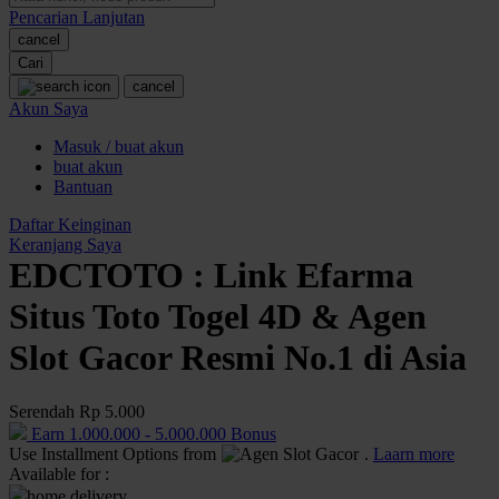
Pencarian Lanjutan
Oh Ma Grain
cancel
Okiedog
Cari
cancel
P
Akun Saya
Masuk / buat akun
Peachy
buat akun
Phil & Ted's
Bantuan
Philips Avent
Daftar Keinginan
Keranjang Saya
Pigeon
EDCTOTO : Link Efarma
Playgro
Situs Toto Togel 4D & Agen
Poled Global
Slot Gacor Resmi No.1 di Asia
Ponycycle
Serendah
Rp 5.000
Puma
Earn
1.000.000
-
5.000.000
Bonus
Pureats
Use Installment Options from
.
Laarn more
Available for :
home delivery
Q