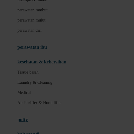
Love To Dream
perawatan rambut
perawatan mulut
M
perawatan diri
Magformers
Mama's Choice
perawatan ibu
Mamas&Papas
kesehatan & kebersihan
Mamaway
Tissue basah
Maxi Cosi
Laundry & Cleaning
Megabloks
Medical
Micro
Air Purifier & Humidifier
MiDeer
Mimi & Lula
potty
Mini Monkey
Moby