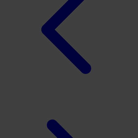
TY Toys
U
V
Veja
Vitaflow
Vtech
W
Waterland
Wellness
X