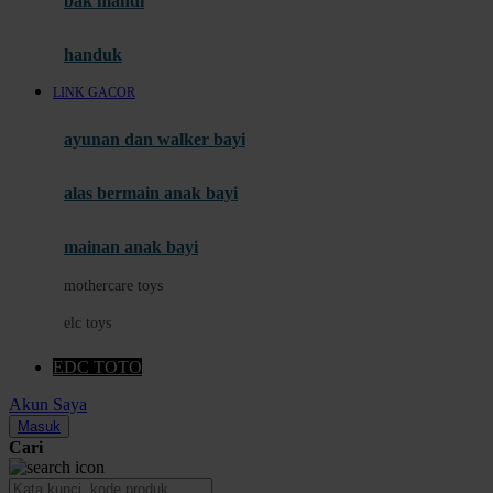
bak mandi
Momami
handuk
Mothercare
LINK GACOR
Mustela
ayunan dan walker bayi
My Buddy Tag
My K
alas bermain anak bayi
N
mainan anak bayi
Naif
mothercare toys
Nike
elc toys
Nordic Natural
EDC TOTO
Nuby
Akun Saya
Nuna
Masuk
Cari
O