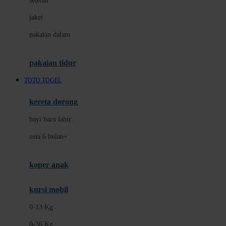
setelan
Docare
jaket
Doona
pakaian dalam
Down To Earth
Drew
pakaian tidur
Dr. Brown's
TOTO TOGEL
E
kereta dorong
ELC
bayi baru lahir
Ergobaby
usia 6 bulan+
Expert Care
koper anak
Ezyroller
kursi mobil
F
0-13 Kg
Felt So Sweet
0-36 Kg