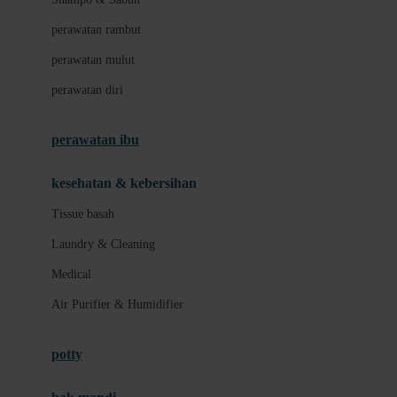
Love To Dream
perawatan rambut
perawatan mulut
M
perawatan diri
Magformers
Mama's Choice
perawatan ibu
Mamas&Papas
kesehatan & kebersihan
Mamaway
Tissue basah
Maxi Cosi
Laundry & Cleaning
Megabloks
Medical
Micro
Air Purifier & Humidifier
MiDeer
Mimi & Lula
potty
Mini Monkey
Moby