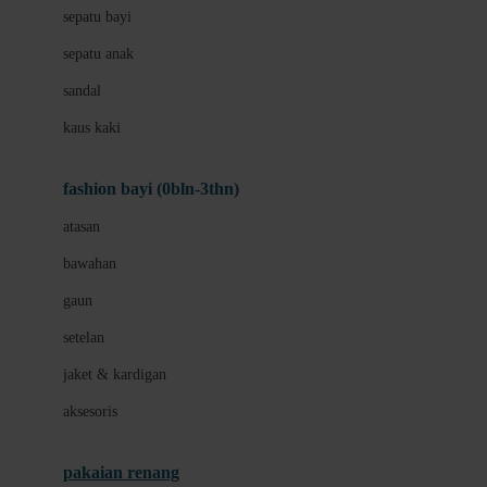
Bio Oil
sepatu bayi
Biolane
sepatu anak
Bite Fighters
sandal
Bizzi Growin
kaus kaki
Blackmores
fashion bayi (0bln-3thn)
Blooming Marvellous
atasan
Bonnels
bawahan
Bravado
gaun
Bruder
setelan
Brush Baby
jaket & kardigan
Buds Organics
aksesoris
Bugaboo
Buggygear
pakaian renang