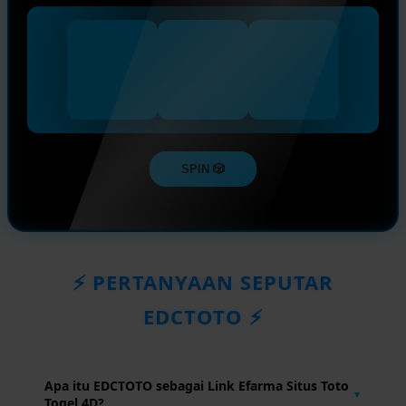
SPIN 🎲
⚡️ PERTANYAAN SEPUTAR
EDCTOTO ⚡️
Apa itu EDCTOTO sebagai Link Efarma Situs Toto
▼
Togel 4D?