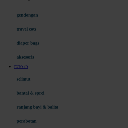
Fisher Price
Flipper
gendongan
Friends Of Sally
travel cots
G
diaper bags
Gb
Geko
aksesoris
Graco
TOTO 4D
Gund
selimut
H
bantal & sprei
Habbie
Haenim
ranjang bayi & balita
Happy Horse
perabotan
Happy Tummy