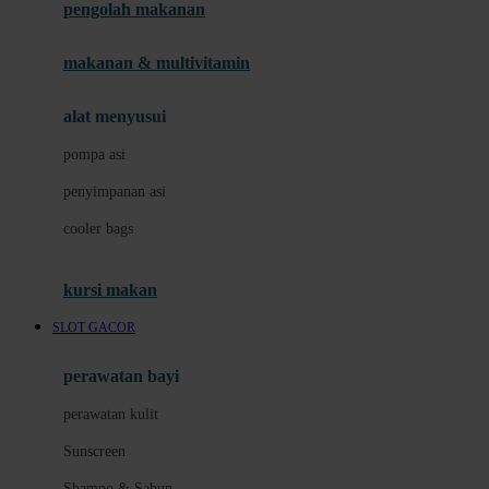
pengolah makanan
Joolz
Jujube
makanan & multivitamin
K
alat menyusui
Kiddycuts
pompa asi
Kumon
penyimpanan asi
L
cooler bags
Leapfrog
kursi makan
Leclerc
SLOT GACOR
Lee Vierra
Lillebaby
perawatan bayi
Little Bird Told Me
perawatan kulit
Little Miss Janis
Sunscreen
London Taxi
Shampo & Sabun