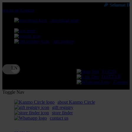
🎉 Selamat Datang di 
lewati ke Konten
download apps
download app from:
gift registry
Bahasa
ID
LOGIN
DAFTAR
Contact 
Toggle Nav
about Kanmo Circle
gift registry
store finder
contact us