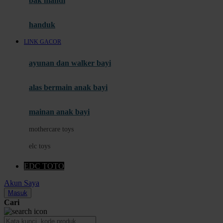
bak mandi
Momami
handuk
Mothercare
LINK GACOR
Mustela
ayunan dan walker bayi
My Buddy Tag
My K
alas bermain anak bayi
N
mainan anak bayi
Naif
mothercare toys
Nike
elc toys
Nordic Natural
EDC TOTO
Nuby
Akun Saya
Nuna
Masuk
Cari
O