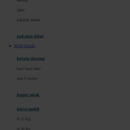
setelan
Docare
jaket
Doona
pakaian dalam
Down To Earth
Drew
pakaian tidur
Dr. Brown's
TOTO TOGEL
E
kereta dorong
ELC
bayi baru lahir
Ergobaby
usia 6 bulan+
Expert Care
koper anak
Ezyroller
kursi mobil
F
0-13 Kg
Felt So Sweet
0-36 Kg