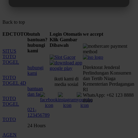
Back to top
EDCTOTO
butuh
Login Otomatis
we accept
bantuan?
Klik Gambar
hubungi
Dibawah
kami
SITUS
TOTO
TOGEL
Direktorat Jenderal
hubungi
Perlindungan Konsumen
kami
TOTO
dan Tertib Niaga
ikuti kami di
TOGEL 4D
Kementerian Perdagangan
media sosial
bantuan
RI
dan faq
WhatsApp: +62 123 8888
TOTO
8989
TOGEL
021-
123456789
TOTO
24 Hours
AGEN