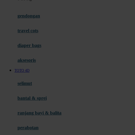
Fisher Price
Flipper
gendongan
Friends Of Sally
travel cots
G
diaper bags
Gb
Geko
aksesoris
Graco
TOTO 4D
Gund
selimut
H
bantal & sprei
Habbie
Haenim
ranjang bayi & balita
Happy Horse
perabotan
Happy Tummy