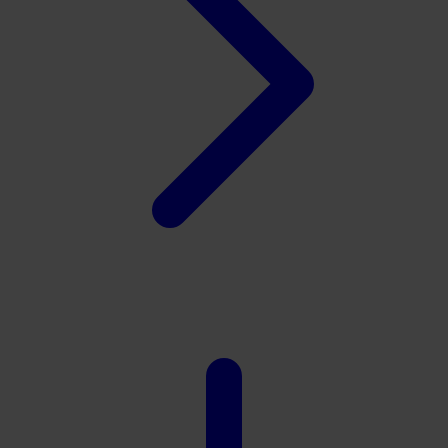
Xootz
Y
Yamatoya
Z
Zaxy
Zoggs
0-9
4Moms
59S