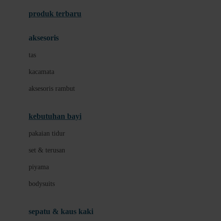
Azetabio
produk terbaru
B
aksesoris
Baabaasheepz
tas
Babiators
kacamata
Baby Dove
aksesoris rambut
Baby Jogger
Baby Rovega
kebutuhan bayi
Babybee
pakaian tidur
Banana Boat
set & terusan
Banz
piyama
Barbie
bodysuits
Beaba
Beauty Barn
sepatu & kaus kaki