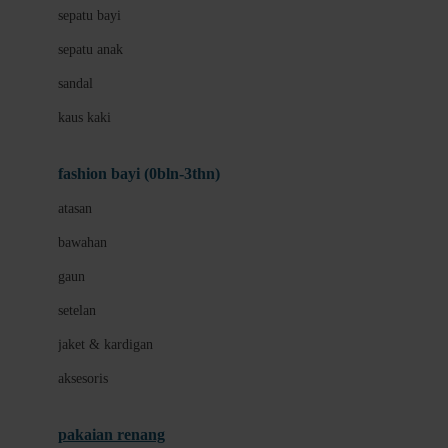
Bio Oil
sepatu bayi
Biolane
sepatu anak
Bite Fighters
sandal
Bizzi Growin
kaus kaki
Blackmores
fashion bayi (0bln-3thn)
Blooming Marvellous
atasan
Bonnels
bawahan
Bravado
gaun
Bruder
setelan
Brush Baby
jaket & kardigan
Buds Organics
aksesoris
Bugaboo
Buggygear
pakaian renang