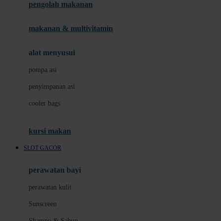
pengolah makanan
Joolz
Jujube
makanan & multivitamin
K
alat menyusui
Kiddycuts
pompa asi
Kumon
penyimpanan asi
L
cooler bags
Leapfrog
kursi makan
Leclerc
SLOT GACOR
Lee Vierra
Lillebaby
perawatan bayi
Little Bird Told Me
perawatan kulit
Little Miss Janis
Sunscreen
London Taxi
Shampo & Sabun