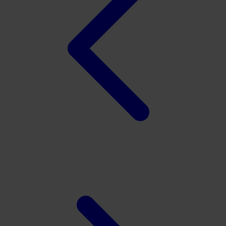
TY Toys
U
V
Veja
Vitaflow
Vtech
W
Waterland
Wellness
X