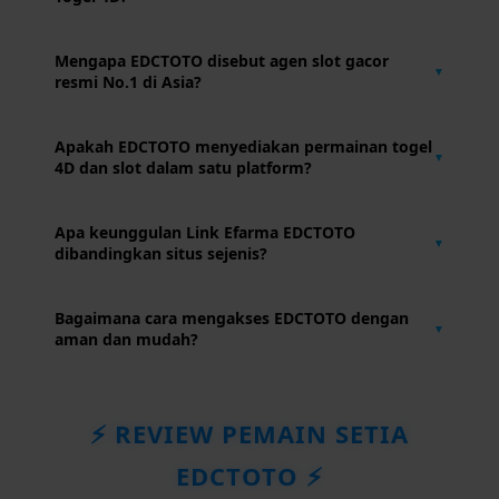
EDCTOTO dikenal sebagai Link Efarma yang memberikan
Mengapa EDCTOTO disebut agen slot gacor
▼
akses menuju situs toto togel 4D serta berbagai pilihan
resmi No.1 di Asia?
permainan slot gacor. Platform ini menghadirkan navigasi
yang mudah, performa stabil, dan pembaruan layanan
EDCTOTO banyak dipilih karena menghadirkan koleksi
agar pengguna dapat menikmati pengalaman bermain
Apakah EDCTOTO menyediakan permainan togel
▼
permainan dari berbagai provider populer, sistem yang
yang lebih nyaman.
4D dan slot dalam satu platform?
responsif, proses transaksi cepat, serta layanan pelanggan
yang siap membantu. Kombinasi tersebut menjadikan
Ya, EDCTOTO menyediakan akses ke permainan toto togel
EDCTOTO sebagai salah satu referensi utama bagi pencari
Apa keunggulan Link Efarma EDCTOTO
▼
4D sekaligus beragam game slot online dalam satu
situs slot dan togel online.
dibandingkan situs sejenis?
platform. Pengguna dapat memilih berbagai jenis
permainan sesuai preferensi tanpa harus berpindah ke
Keunggulan EDCTOTO meliputi akses yang cepat, tampilan
situs lain.
Bagaimana cara mengakses EDCTOTO dengan
▼
yang ramah pengguna, pilihan permainan yang lengkap,
aman dan mudah?
sistem keamanan yang terus diperbarui, serta dukungan
layanan pelanggan yang aktif sehingga memberikan
Pengguna cukup menggunakan link resmi EDCTOTO yang
pengalaman bermain yang lebih optimal.
selalu diperbarui untuk memperoleh akses yang stabil.
⚡️ REVIEW PEMAIN SETIA
Pastikan selalu mengunjungi tautan resmi agar dapat
menikmati seluruh layanan toto togel 4D dan slot gacor
EDCTOTO ⚡️
dengan pengalaman yang lebih aman dan lancar.