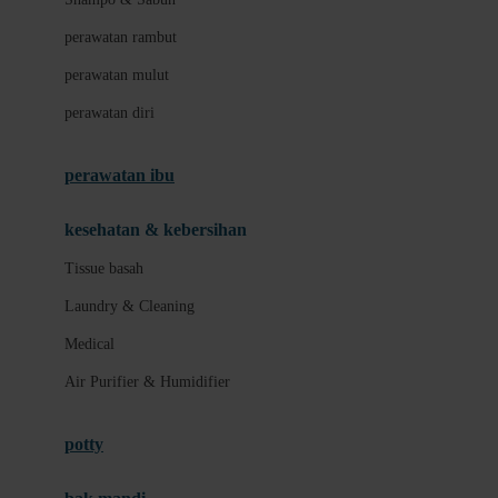
Love To Dream
perawatan rambut
perawatan mulut
M
perawatan diri
Magformers
Mama's Choice
perawatan ibu
Mamas&Papas
kesehatan & kebersihan
Mamaway
Tissue basah
Maxi Cosi
Laundry & Cleaning
Megabloks
Medical
Micro
Air Purifier & Humidifier
MiDeer
Mimi & Lula
potty
Mini Monkey
Moby