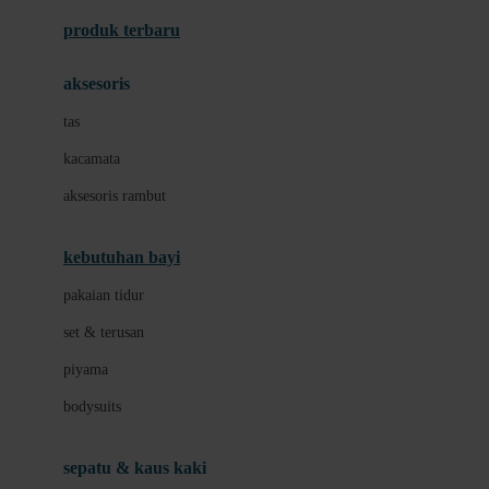
Azetabio
produk terbaru
B
aksesoris
Baabaasheepz
tas
Babiators
kacamata
Baby Dove
aksesoris rambut
Baby Jogger
Baby Rovega
kebutuhan bayi
Babybee
pakaian tidur
Banana Boat
set & terusan
Banz
piyama
Barbie
bodysuits
Beaba
Beauty Barn
sepatu & kaus kaki