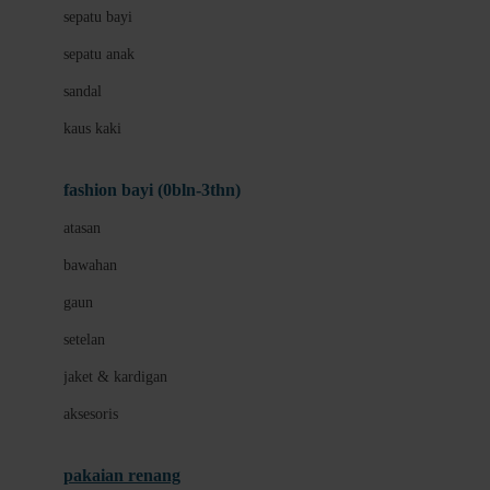
Bio Oil
sepatu bayi
Biolane
sepatu anak
Bite Fighters
sandal
Bizzi Growin
kaus kaki
Blackmores
fashion bayi (0bln-3thn)
Blooming Marvellous
atasan
Bonnels
bawahan
Bravado
gaun
Bruder
setelan
Brush Baby
jaket & kardigan
Buds Organics
aksesoris
Bugaboo
Buggygear
pakaian renang