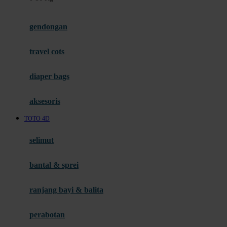
Fisher Price
Flipper
gendongan
Friends Of Sally
travel cots
G
diaper bags
Gb
Geko
aksesoris
Graco
TOTO 4D
Gund
selimut
H
bantal & sprei
Habbie
Haenim
ranjang bayi & balita
Happy Horse
perabotan
Happy Tummy