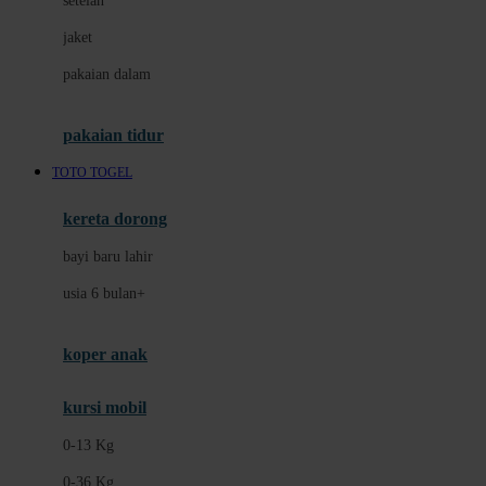
setelan
Docare
jaket
Doona
pakaian dalam
Down To Earth
Drew
pakaian tidur
Dr. Brown's
TOTO TOGEL
E
kereta dorong
ELC
bayi baru lahir
Ergobaby
usia 6 bulan+
Expert Care
koper anak
Ezyroller
kursi mobil
F
0-13 Kg
Felt So Sweet
0-36 Kg