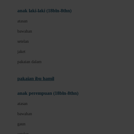
Bumkins
anak laki-laki (18bln-8thn)
C
atasan
Cetaphil
bawahan
Chicco
setelan
Childlife
jaket
Clevamama
pakaian dalam
Cocolatte
Cottonseeds
pakaian ibu hamil
Cozy N Safe
anak perempuan (18bln-8thn)
Crane
atasan
Cybex
bawahan
D
gaun
Dae Organics