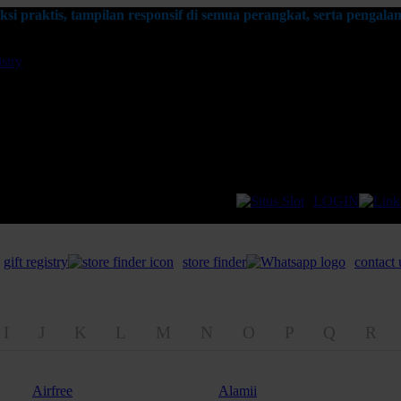
istry
LOGIN
gift registry
store finder
contact 
I
J
K
L
M
N
O
P
Q
R
Airfree
Alamii