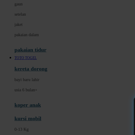
gaun
setelan
jaket
pakaian dalam
pakaian tidur
TOTO TOGEL
kereta dorong
bayi baru lahir
usia 6 bulan+
koper anak
kursi mobil
0-13 Kg