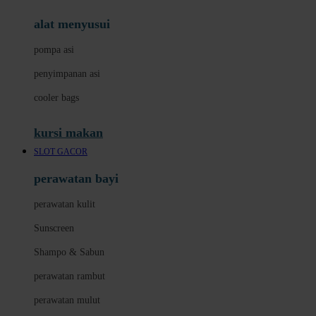
alat menyusui
pompa asi
penyimpanan asi
cooler bags
kursi makan
SLOT GACOR
perawatan bayi
perawatan kulit
Sunscreen
Shampo & Sabun
perawatan rambut
perawatan mulut