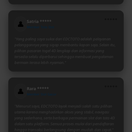
⭐⭐⭐⭐⭐
Satria *****
👤
Member Toto Slot
"Yang paling saya sukai dari EDCTOTO adalah pelayanan
pelanggannya yang sigap membantu kapan saja. Selain itu,
pilihan pasaran togel 4D lengkap dan informasi yang
tersedia selalu diperbarui sehingga membuat pengalaman
bermain terasa lebih nyaman."
⭐⭐⭐⭐⭐
Rara *****
👤
Member Slot Gacor
"Menurut saya, EDCTOTO layak menjadi salah satu pilihan
utama karena menghadirkan akses yang stabil, navigasi
yang sederhana, serta berbagai permainan slot dan toto 4D
dalam satu platform. Semua proses mulai dari pendaftaran
hingga transaksi berlangsung dengan mudah dan cepat."