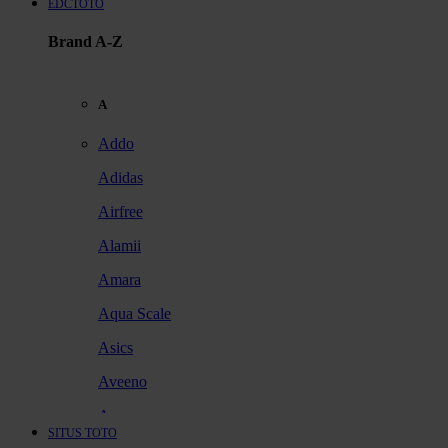
EDCTOTO
Brand A-Z
A
Addo
Adidas
Airfree
Alamii
Amara
Aqua Scale
Asics
Aveeno
Awan
SITUS TOTO