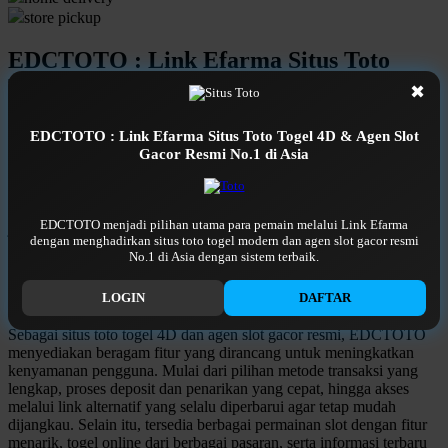
store pickup
QV Baby
EDCTOTO : Link Efarma Situs Toto
R
Togel 4D & Agen Slot Gacor Resmi No.1
✖
di Asia
Real Shades
EDCTOTO : Link Efarma Situs Toto Togel 4D & Agen Slot
Red Castle
Gacor Resmi No.1 di Asia
EDCTOTO
dikenal sebagai link Efarma yang menghadirkan akses
praktis menuju situs toto togel 4D dan beragam permainan slot
Ribbon Madness
online dalam satu platform. Dengan tampilan yang responsif, proses
registrasi yang mudah, serta dukungan layanan pelanggan selama 24
EDCTOTO menjadi pilihan utama para pemain melalui Link Efarma
S
jam, EDCTOTO menjadi salah satu pilihan yang banyak dicari oleh
dengan menghadirkan situs toto togel modern dan agen slot gacor resmi
pengguna di Asia. Platform ini juga menawarkan berbagai pilihan
No.1 di Asia dengan sistem terbaik.
permainan dari provider populer, sehingga setiap pemain dapat
Sebamed
menikmati pengalaman bermain yang nyaman, stabil, dan didukung
LOGIN
DAFTAR
Silver Cross
sistem keamanan modern untuk menjaga setiap aktivitas akun.
Simply Idea
Sebagai situs toto togel 4D dan agen slot gacor resmi, EDCTOTO
menyediakan beragam fitur yang dirancang untuk meningkatkan
Skip Hop
kenyamanan pengguna. Mulai dari pilihan metode transaksi yang
lengkap, proses deposit dan penarikan yang cepat, hingga akses
Spectra
melalui link alternatif yang selalu diperbarui agar tetap mudah
dijangkau. Selain itu, tersedia berbagai permainan slot dengan fitur
Squishmallows
menarik, togel online dari berbagai pasaran, serta informasi terbaru