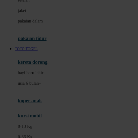
setelan
Docare
jaket
Doona
pakaian dalam
Down To Earth
Drew
pakaian tidur
Dr. Brown's
TOTO TOGEL
E
kereta dorong
ELC
bayi baru lahir
Ergobaby
usia 6 bulan+
Expert Care
koper anak
Ezyroller
kursi mobil
F
0-13 Kg
Felt So Sweet
0-36 Kg