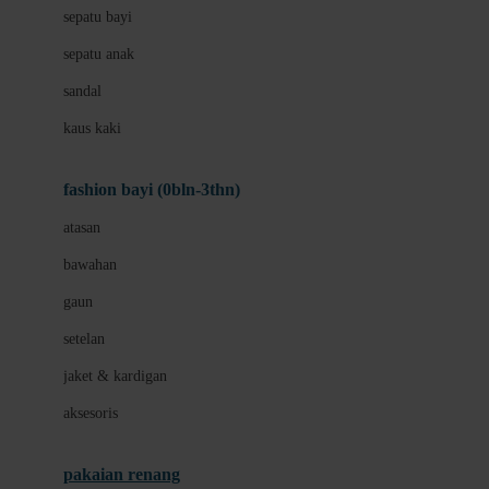
Bio Oil
sepatu bayi
Biolane
sepatu anak
Bite Fighters
sandal
Bizzi Growin
kaus kaki
Blackmores
fashion bayi (0bln-3thn)
Blooming Marvellous
atasan
Bonnels
bawahan
Bravado
gaun
Bruder
setelan
Brush Baby
jaket & kardigan
Buds Organics
aksesoris
Bugaboo
Buggygear
pakaian renang