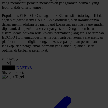
yang membantu pemain memperoleh pengalaman bermain yang
Starbooks
lebih praktis di satu tempat.
Stick-O
Popularitas EDCTOTO sebagai link Efarma situs toto togel 4D dan
agen slot gacor resmi No.1 di Asia didukung oleh komitmennya
Stokke
dalam menghadirkan layanan yang konsisten, navigasi yang mudah
dipahami, dan performa server yang stabil. Dengan pembaruan
Sudocrem
sistem secara berkala serta koleksi permainan yang terus bertambah,
EDCTOTO menjadi destinasi favorit bagi pengguna yang mencari
Sumimo
platform hiburan digital dengan akses cepat, pilihan permainan
lengkap, dan pengalaman bermain yang aman, nyaman, serta
Sunnylife
optimal di berbagai perangkat.
Sun-Staches
choose qty
Swimava
DAFTAR
LOGIN
Share product:
T
Tommee Tippee
Trunki
Tutti Bambini
Twistshake