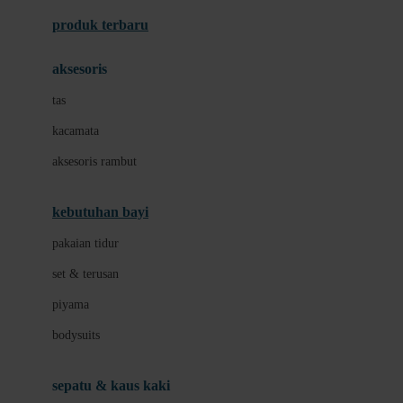
Azetabio
produk terbaru
B
aksesoris
Baabaasheepz
tas
Babiators
kacamata
Baby Dove
aksesoris rambut
Baby Jogger
Baby Rovega
kebutuhan bayi
Babybee
pakaian tidur
Banana Boat
set & terusan
Banz
piyama
Barbie
bodysuits
Beaba
Beauty Barn
sepatu & kaus kaki