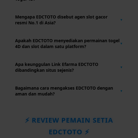
EDCTOTO dikenal sebagai Link Efarma yang memberikan
Mengapa EDCTOTO disebut agen slot gacor
▼
akses menuju situs toto togel 4D serta berbagai pilihan
resmi No.1 di Asia?
permainan slot gacor. Platform ini menghadirkan navigasi
yang mudah, performa stabil, dan pembaruan layanan
EDCTOTO banyak dipilih karena menghadirkan koleksi
agar pengguna dapat menikmati pengalaman bermain
Apakah EDCTOTO menyediakan permainan togel
▼
permainan dari berbagai provider populer, sistem yang
yang lebih nyaman.
4D dan slot dalam satu platform?
responsif, proses transaksi cepat, serta layanan pelanggan
yang siap membantu. Kombinasi tersebut menjadikan
Ya, EDCTOTO menyediakan akses ke permainan toto togel
EDCTOTO sebagai salah satu referensi utama bagi pencari
Apa keunggulan Link Efarma EDCTOTO
▼
4D sekaligus beragam game slot online dalam satu
situs slot dan togel online.
dibandingkan situs sejenis?
platform. Pengguna dapat memilih berbagai jenis
permainan sesuai preferensi tanpa harus berpindah ke
Keunggulan EDCTOTO meliputi akses yang cepat, tampilan
situs lain.
Bagaimana cara mengakses EDCTOTO dengan
▼
yang ramah pengguna, pilihan permainan yang lengkap,
aman dan mudah?
sistem keamanan yang terus diperbarui, serta dukungan
layanan pelanggan yang aktif sehingga memberikan
Pengguna cukup menggunakan link resmi EDCTOTO yang
pengalaman bermain yang lebih optimal.
selalu diperbarui untuk memperoleh akses yang stabil.
⚡️ REVIEW PEMAIN SETIA
Pastikan selalu mengunjungi tautan resmi agar dapat
menikmati seluruh layanan toto togel 4D dan slot gacor
EDCTOTO ⚡️
dengan pengalaman yang lebih aman dan lancar.