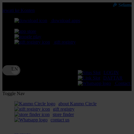
🎉 Selamat Datang
lewati ke Konten
download apps
download app from:
gift registry
Bahasa
ID
LOGIN
DAFTAR
Contact 
Toggle Nav
about Kanmo Circle
gift registry
store finder
contact us