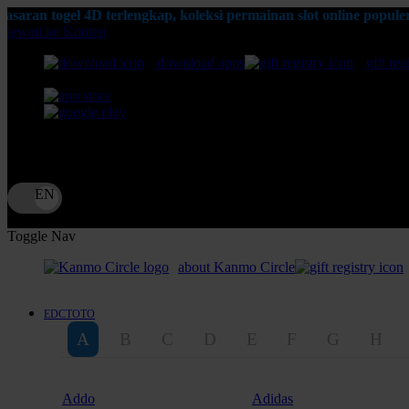
lewati ke Konten
download apps
gift reg
download app from:
Bahasa
ID
Toggle Nav
about Kanmo Circle
EDCTOTO
A
B
C
D
E
F
G
H
Addo
Adidas