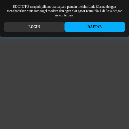
EDCTOTO menjadi pilihan utama para pemain melalui Link Efarma dengan
menghadirkan situs toto togel modern dan agen slot gacor resmi No.1 di Asia dengan
sistem terbaik.
LOGIN
DAFTAR