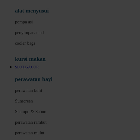
alat menyusui
pompa asi
penyimpanan asi
cooler bags
kursi makan
SLOT GACOR
perawatan bayi
perawatan kulit
Sunscreen
Shampo & Sabun
perawatan rambut
perawatan mulut