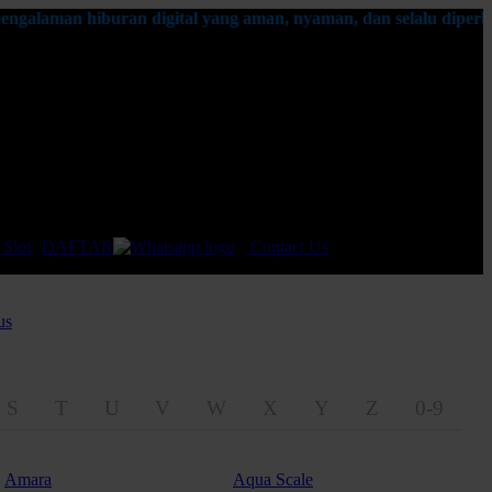
🎉 Selamat Data
DAFTAR
Contact Us
us
S
T
U
V
W
X
Y
Z
0-9
Amara
Aqua Scale