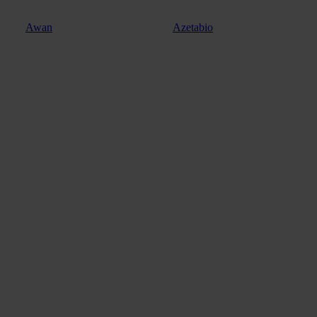
Awan
Azetabio