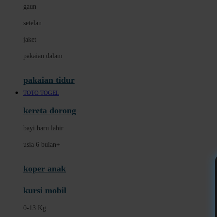
gaun
setelan
jaket
pakaian dalam
pakaian tidur
TOTO TOGEL
kereta dorong
bayi baru lahir
usia 6 bulan+
koper anak
kursi mobil
0-13 Kg