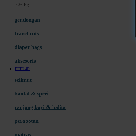
0-36 Kg
gendongan
travel cots
diaper bags
aksesoris
TOTO 4D
selimut
bantal & sprei
ranjang bayi & balita
perabotan
matras